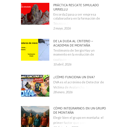
PRÁCTICA RESCATE SIMULADO
URRIELLU
Encorda2 pasa a ser empresa
colaboradora en la formación de
Técnicos Deportivos
2 mayo, 2026
DE LA DUDA AL CRITERIO –
ACADEMIA DE MONTAÑA
Testimonio de Sergio Hay un
momento en la evolución de
cualquier montañero
10 abril, 2026
¿CÓMO FUNCIONA UN DVA?
DVA es el acrónimo de Detector de
Víctima de Avalancha. También se
28 enero, 2026
CÓMO INTEGRARNOS EN UN GRUPO
DE MONTAÑA
Elegir bien el grupo en montaña: el
primer factor que condiciona tu