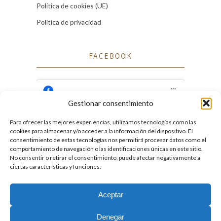
Política de cookies (UE)
Política de privacidad
FACEBOOK
Gestionar consentimiento
Para ofrecer las mejores experiencias, utilizamos tecnologías como las
Haz clic para aceptar cookies de marketing
cookies para almacenar y/o acceder a la información del dispositivo. El
Facebook
y permitir este contenido
consentimiento de estas tecnologías nos permitirá procesar datos como el
comportamiento de navegación o las identificaciones únicas en este sitio.
No consentir o retirar el consentimiento, puede afectar negativamente a
ciertas características y funciones.
Aceptar
2026. Licencia
Creative Commons 3.0 BY-NC-ND
Denegar
Desarrollado por GIGA4.es