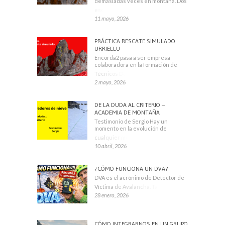
demasiadas veces en montaña. Dos
escaladores
11 mayo, 2026
PRÁCTICA RESCATE SIMULADO
URRIELLU
Encorda2 pasa a ser empresa
colaboradora en la formación de
Técnicos Deportivos
2 mayo, 2026
DE LA DUDA AL CRITERIO –
ACADEMIA DE MONTAÑA
Testimonio de Sergio Hay un
momento en la evolución de
cualquier montañero
10 abril, 2026
¿CÓMO FUNCIONA UN DVA?
DVA es el acrónimo de Detector de
Víctima de Avalancha. También se
28 enero, 2026
CÓMO INTEGRARNOS EN UN GRUPO