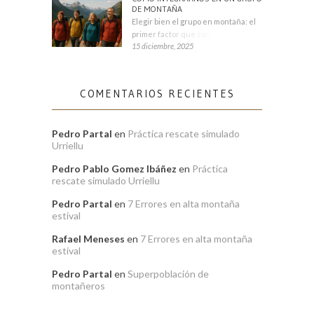
DE MONTAÑA
Elegir bien el grupo en montaña: el
primer factor que condiciona tu
15 diciembre, 2025
COMENTARIOS RECIENTES
Pedro Partal
en
Práctica rescate simulado
Urriellu
Pedro Pablo Gomez Ibáñez
en
Práctica
rescate simulado Urriellu
Pedro Partal
en
7 Errores en alta montaña
estival
Rafael Meneses
en
7 Errores en alta montaña
estival
Pedro Partal
en
Superpoblación de
montañeros