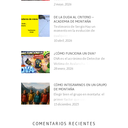
2 mayo, 2026
DE LA DUDA AL CRITERIO –
ACADEMIA DE MONTAÑA
Testimonio de Sergio Hay un
momento en la evolución de
cualquier montañero
10 abril, 2026
¿CÓMO FUNCIONA UN DVA?
DVA es el acrónimo de Detector de
Víctima de Avalancha. También se
28 enero, 2026
CÓMO INTEGRARNOS EN UN GRUPO
DE MONTAÑA
Elegir bien el grupo en montaña: el
primer factor que condiciona tu
15 diciembre, 2025
COMENTARIOS RECIENTES