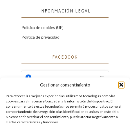
INFORMACIÓN LEGAL
Política de cookies (UE)
Política de privacidad
FACEBOOK
Gestionar consentimiento
Para ofrecer las mejores experiencias, utilizamos tecnologías como las
Haz clic para aceptar cookies de marketing
cookies para almacenar y/o acceder a la información del dispositivo. El
Facebook
y permitir este contenido
consentimiento de estas tecnologías nos permitirá procesar datos como el
comportamiento de navegación o las identificaciones únicas en este sitio.
No consentir o retirar el consentimiento, puede afectar negativamente a
ciertas características y funciones.