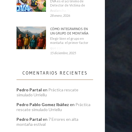
DVA es el acrónimo de
Detector de Víctima de
Avalancha. También se
28 enero, 2026
CÓMO INTEGRARNOS EN
UN GRUPO DE MONTAÑA
Elegir bien el grupo en
montaña: el primer factor
que condiciona tu
15 diciembre, 2025
COMENTARIOS RECIENTES
Pedro Partal
en
Práctica rescate
simulado Urriellu
Pedro Pablo Gomez Ibáñez
en
Práctica
rescate simulado Urriellu
Pedro Partal
en
7 Errores en alta
montaña estival