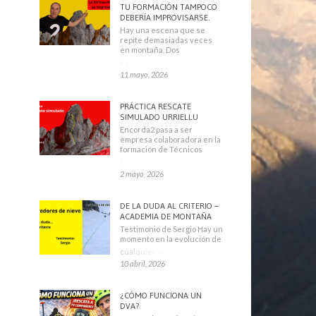
TU FORMACIÓN TAMPOCO
DEBERÍA IMPROVISARSE.
Hay una escena que se
repite demasiadas veces
en montaña. Dos
escaladores
11 mayo, 2026
PRÁCTICA RESCATE
SIMULADO URRIELLU
Encorda2 pasa a ser
empresa colaboradora en la
formación de Técnicos
Deportivos
2 mayo, 2026
DE LA DUDA AL CRITERIO –
ACADEMIA DE MONTAÑA
Testimonio de Sergio Hay un
momento en la evolución de
cualquier montañero
10 abril, 2026
¿CÓMO FUNCIONA UN
DVA?