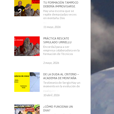
TU FORMACIÓN TAMPOCO
DEBERÍA IMPROVISARSE.
Hay una escena que se
repite demasiadas veces
en montaña. Dos
escaladores
11 mayo, 2026
PRÁCTICA RESCATE
SIMULADO URRIELLU
Encorda2 pasa a ser
empresa colaboradora en la
formación de Técnicos
Deportivos
2 mayo, 2026
DE LA DUDA AL CRITERIO –
ACADEMIA DE MONTAÑA
Testimonio de Sergio Hay un
momento en la evolución de
cualquier montañero
10 abril, 2026
¿CÓMO FUNCIONA UN
DVA?