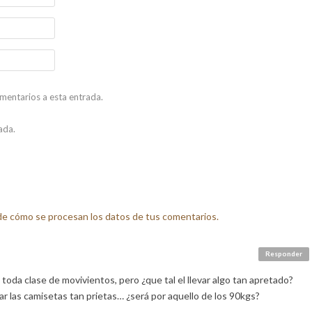
omentarios a esta entrada.
ada.
e cómo se procesan los datos de tus comentarios.
Responder
oda clase de movivientos, pero ¿que tal el llevar algo tan apretado?
r las camisetas tan prietas… ¿será por aquello de los 90kgs?