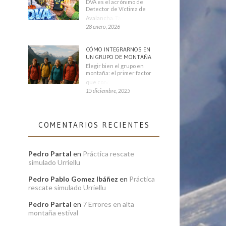
DVA es el acrónimo de
Detector de Víctima de
Avalancha. También se
28 enero, 2026
CÓMO INTEGRARNOS EN
UN GRUPO DE MONTAÑA
Elegir bien el grupo en
montaña: el primer factor
que condiciona tu
15 diciembre, 2025
COMENTARIOS RECIENTES
Pedro Partal
en
Práctica rescate
simulado Urriellu
Pedro Pablo Gomez Ibáñez
en
Práctica
rescate simulado Urriellu
Pedro Partal
en
7 Errores en alta
montaña estival