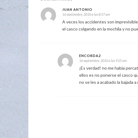
JUAN ANTONIO
16 septiembre, 2010 a las 8:57 am
A veces los accidentes son imprevisibl
el casco colgando en la mochila y no pue
ENCORDA2
16 septiembre, 2010 a las 9:25 am
¡Es verdad! no me había percat
ellos es no ponerse el casco qu
no se les a acabado la bajada a