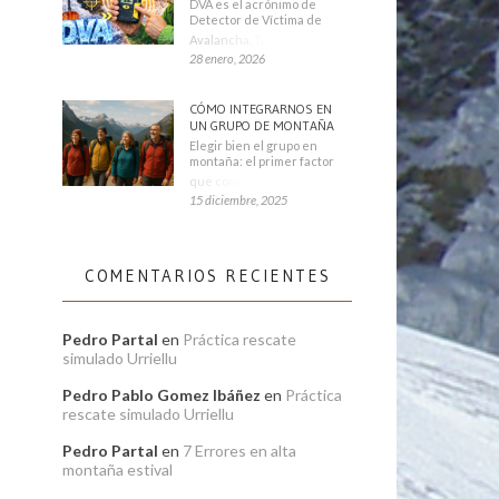
DVA es el acrónimo de
Detector de Víctima de
Avalancha. También se
28 enero, 2026
CÓMO INTEGRARNOS EN
UN GRUPO DE MONTAÑA
Elegir bien el grupo en
montaña: el primer factor
que condiciona tu
15 diciembre, 2025
COMENTARIOS RECIENTES
Pedro Partal
en
Práctica rescate
simulado Urriellu
Pedro Pablo Gomez Ibáñez
en
Práctica
rescate simulado Urriellu
Pedro Partal
en
7 Errores en alta
montaña estival