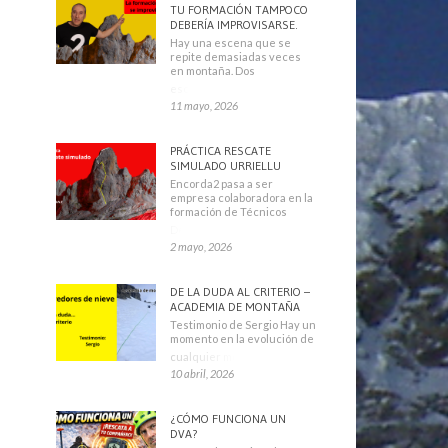
TU FORMACIÓN TAMPOCO
DEBERÍA IMPROVISARSE.
Hay una escena que se
repite demasiadas veces
en montaña. Dos
escaladores
11 mayo, 2026
PRÁCTICA RESCATE
SIMULADO URRIELLU
Encorda2 pasa a ser
empresa colaboradora en la
formación de Técnicos
Deportivos
2 mayo, 2026
DE LA DUDA AL CRITERIO –
ACADEMIA DE MONTAÑA
Testimonio de Sergio Hay un
momento en la evolución de
cualquier montañero
10 abril, 2026
¿CÓMO FUNCIONA UN
DVA?