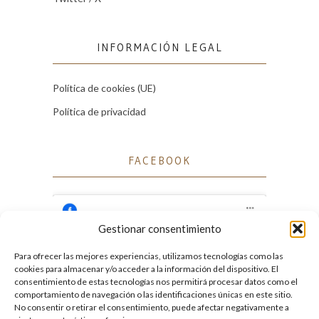
INFORMACIÓN LEGAL
Política de cookies (UE)
Política de privacidad
FACEBOOK
Gestionar consentimiento
Para ofrecer las mejores experiencias, utilizamos tecnologías como las
Haz clic para aceptar cookies de marketing
cookies para almacenar y/o acceder a la información del dispositivo. El
Facebook
y permitir este contenido
consentimiento de estas tecnologías nos permitirá procesar datos como el
comportamiento de navegación o las identificaciones únicas en este sitio.
No consentir o retirar el consentimiento, puede afectar negativamente a