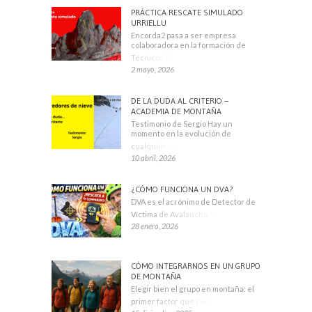
PRÁCTICA RESCATE SIMULADO
URRIELLU
Encorda2 pasa a ser empresa
colaboradora en la formación de
Técnicos Deportivos
2 mayo, 2026
DE LA DUDA AL CRITERIO –
ACADEMIA DE MONTAÑA
Testimonio de Sergio Hay un
momento en la evolución de
cualquier montañero
10 abril, 2026
¿CÓMO FUNCIONA UN DVA?
DVA es el acrónimo de Detector de
Víctima de Avalancha. También se
28 enero, 2026
CÓMO INTEGRARNOS EN UN GRUPO
DE MONTAÑA
Elegir bien el grupo en montaña: el
primer factor que condiciona tu