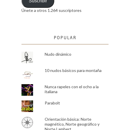
email
Suscribir
Únete a otros 1.264 suscriptores
POPULAR
Nudo dinámico
10 nudos básicos para montaña
Nunca rapeles con el ocho a la
italiana
Parabolt
Orientación básica: Norte
magnético, Norte geográfico y
Norte Lambert