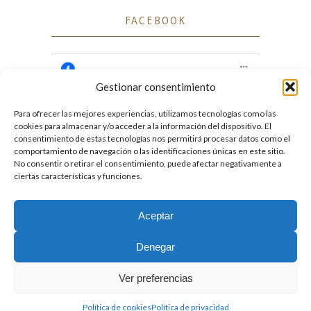
FACEBOOK
Gestionar consentimiento
Para ofrecer las mejores experiencias, utilizamos tecnologías como las
Haz clic para aceptar cookies de marketing
cookies para almacenar y/o acceder a la información del dispositivo. El
Facebook
y permitir este contenido
consentimiento de estas tecnologías nos permitirá procesar datos como el
comportamiento de navegación o las identificaciones únicas en este sitio.
No consentir o retirar el consentimiento, puede afectar negativamente a
ciertas características y funciones.
Aceptar
2026. Licencia
Creative Commons 3.0 BY-NC-ND
Denegar
Desarrollado por GIGA4.es
Ver preferencias
Política de cookies
Política de privacidad