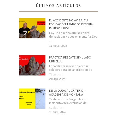
ÚLTIMOS ARTÍCULOS
EL ACCIDENTE NO AVISA. TU
FORMACIÓN TAMPOCO DEBERÍA
IMPROVISARSE.
Hay una escena que se repite
demasiadas veces en montaña. Dos
escaladores
11 mayo, 2026
PRÁCTICA RESCATE SIMULADO
URRIELLU
Encorda2 pasa a ser empresa
colaboradora en la formación de
Técnicos Deportivos
2 mayo, 2026
DE LA DUDA AL CRITERIO –
ACADEMIA DE MONTAÑA
Testimonio de Sergio Hay un
momento en la evolución de
cualquier montañero
10 abril, 2026