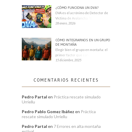
¿CÓMO FUNCIONA UN DVA?
DVA es el acrónimo de Detector de
Víctima de Avalancha. También se
28 enero, 2026
CÓMO INTEGRARNOS EN UN GRUPO
DE MONTAÑA
Elegir bien el grupo en montaña: el
primer factor que condiciona tu
15 diciembre, 2025
COMENTARIOS RECIENTES
Pedro Partal
en
Práctica rescate simulado
Urriellu
Pedro Pablo Gomez Ibáñez
en
Práctica
rescate simulado Urriellu
Pedro Partal
en
7 Errores en alta montaña
estival