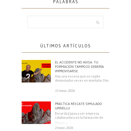
PALABRAS
ÚLTIMOS ARTÍCULOS
EL ACCIDENTE NO AVISA. TU
FORMACIÓN TAMPOCO DEBERÍA
IMPROVISARSE.
Hay una escena que se repite
demasiadas veces en montaña. Dos
escaladores
11 mayo, 2026
PRÁCTICA RESCATE SIMULADO
URRIELLU
Encorda2 pasa a ser empresa
colaboradora en la formación de
Técnicos Deportivos
2 mayo, 2026