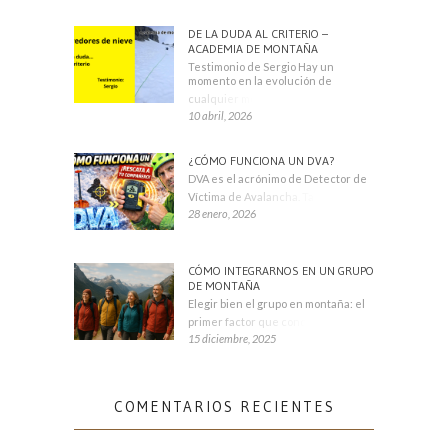
DE LA DUDA AL CRITERIO –
ACADEMIA DE MONTAÑA
Testimonio de Sergio Hay un
momento en la evolución de
cualquier montañero
10 abril, 2026
¿CÓMO FUNCIONA UN DVA?
DVA es el acrónimo de Detector de
Víctima de Avalancha. También se
28 enero, 2026
CÓMO INTEGRARNOS EN UN GRUPO
DE MONTAÑA
Elegir bien el grupo en montaña: el
primer factor que condiciona tu
15 diciembre, 2025
COMENTARIOS RECIENTES