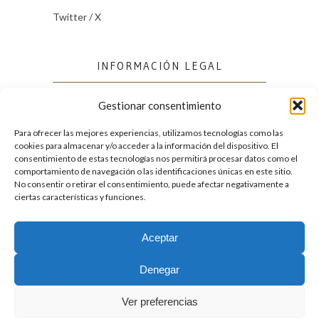
Twitter / X
INFORMACIÓN LEGAL
Gestionar consentimiento
Política de cookies (UE)
Política de privacidad
Para ofrecer las mejores experiencias, utilizamos tecnologías como las
cookies para almacenar y/o acceder a la información del dispositivo. El
consentimiento de estas tecnologías nos permitirá procesar datos como el
comportamiento de navegación o las identificaciones únicas en este sitio.
FACEBOOK
No consentir o retirar el consentimiento, puede afectar negativamente a
ciertas características y funciones.
Aceptar
2026. Licencia
Creative Commons 3.0 BY-NC-ND
Denegar
Desarrollado por GIGA4.es
Ver preferencias