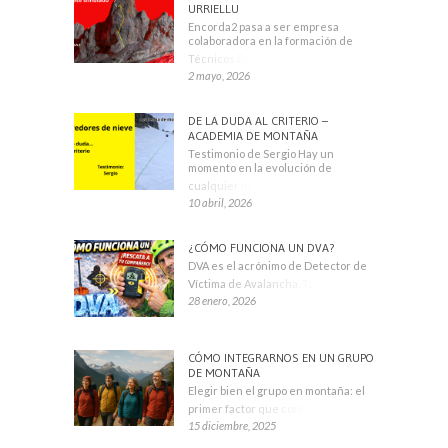
URRIELLU
Encorda2 pasa a ser empresa
colaboradora en la formación de
Técnicos Deportivos
2 mayo, 2026
DE LA DUDA AL CRITERIO –
ACADEMIA DE MONTAÑA
Testimonio de Sergio Hay un
momento en la evolución de
cualquier montañero
10 abril, 2026
¿CÓMO FUNCIONA UN DVA?
DVA es el acrónimo de Detector de
Víctima de Avalancha. También se
28 enero, 2026
CÓMO INTEGRARNOS EN UN GRUPO
DE MONTAÑA
Elegir bien el grupo en montaña: el
primer factor que condiciona tu
15 diciembre, 2025