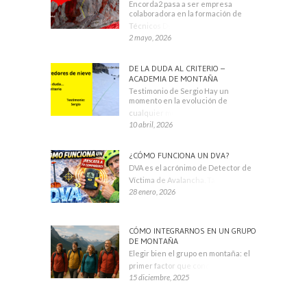
Encorda2 pasa a ser empresa
colaboradora en la formación de
Técnicos Deportivos
2 mayo, 2026
DE LA DUDA AL CRITERIO –
ACADEMIA DE MONTAÑA
Testimonio de Sergio Hay un
momento en la evolución de
cualquier montañero
10 abril, 2026
¿CÓMO FUNCIONA UN DVA?
DVA es el acrónimo de Detector de
Víctima de Avalancha. También se
28 enero, 2026
CÓMO INTEGRARNOS EN UN GRUPO
DE MONTAÑA
Elegir bien el grupo en montaña: el
primer factor que condiciona tu
15 diciembre, 2025