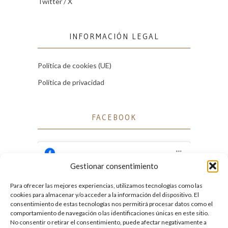
Twitter / X
INFORMACIÓN LEGAL
Política de cookies (UE)
Política de privacidad
FACEBOOK
Gestionar consentimiento
Para ofrecer las mejores experiencias, utilizamos tecnologías como las
Haz clic para aceptar cookies de marketing
cookies para almacenar y/o acceder a la información del dispositivo. El
Facebook
y permitir este contenido
consentimiento de estas tecnologías nos permitirá procesar datos como el
comportamiento de navegación o las identificaciones únicas en este sitio.
No consentir o retirar el consentimiento, puede afectar negativamente a