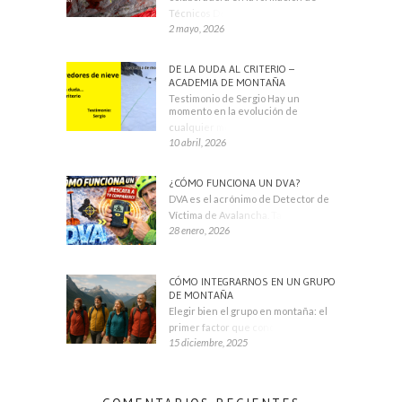
Técnicos Deportivos
2 mayo, 2026
DE LA DUDA AL CRITERIO –
ACADEMIA DE MONTAÑA
Testimonio de Sergio Hay un
momento en la evolución de
cualquier montañero
10 abril, 2026
¿CÓMO FUNCIONA UN DVA?
DVA es el acrónimo de Detector de
Víctima de Avalancha. También se
28 enero, 2026
CÓMO INTEGRARNOS EN UN GRUPO
DE MONTAÑA
Elegir bien el grupo en montaña: el
primer factor que condiciona tu
15 diciembre, 2025