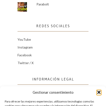
Parabolt
REDES SOCIALES
YouTube
Instagram
Facebook
Twitter / X
INFORMACIÓN LEGAL
Gestionar consentimiento
Política de cookies (UE)
Política de privacidad
Para ofrecer las mejores experiencias, utilizamos tecnologías como las
cookies para almacenar y/o acceder a la información del dispositivo. El