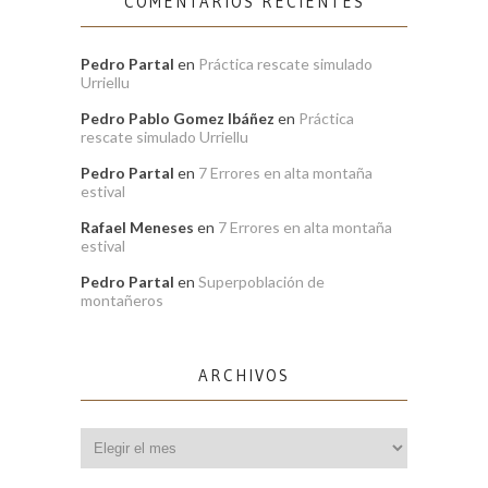
COMENTARIOS RECIENTES
Pedro Partal
en
Práctica rescate simulado
Urriellu
Pedro Pablo Gomez Ibáñez
en
Práctica
rescate simulado Urriellu
Pedro Partal
en
7 Errores en alta montaña
estival
Rafael Meneses
en
7 Errores en alta montaña
estival
Pedro Partal
en
Superpoblación de
montañeros
ARCHIVOS
Archivos