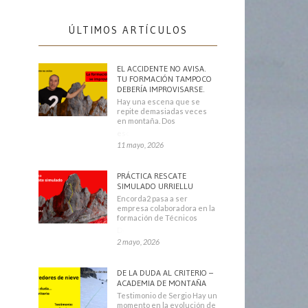
ÚLTIMOS ARTÍCULOS
EL ACCIDENTE NO AVISA.
TU FORMACIÓN TAMPOCO
DEBERÍA IMPROVISARSE.
Hay una escena que se
repite demasiadas veces
en montaña. Dos
escaladores
11 mayo, 2026
PRÁCTICA RESCATE
SIMULADO URRIELLU
Encorda2 pasa a ser
empresa colaboradora en la
formación de Técnicos
Deportivos
2 mayo, 2026
DE LA DUDA AL CRITERIO –
ACADEMIA DE MONTAÑA
Testimonio de Sergio Hay un
momento en la evolución de