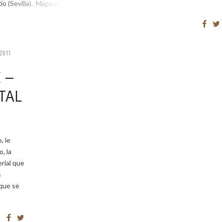
ío (Sevilla). Mapa pincha […]
 2011
 –
TAL
, le
, la
rial que
s
 que se