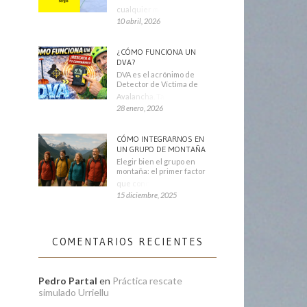
cualquier montañero
10 abril, 2026
¿CÓMO FUNCIONA UN
DVA?
DVA es el acrónimo de
Detector de Víctima de
Avalancha. También se
28 enero, 2026
CÓMO INTEGRARNOS EN
UN GRUPO DE MONTAÑA
Elegir bien el grupo en
montaña: el primer factor
que condiciona tu
15 diciembre, 2025
COMENTARIOS RECIENTES
Pedro Partal
en
Práctica rescate
simulado Urriellu