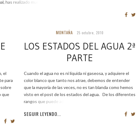
ual, has realizado muchos […]
MONTAÑA
25 octubre, 2010
DE
LOS ESTADOS DEL AGUA 2ª
PARTE
, el
Cuando el agua no es ni liquida ni gaseosa, y adquiere el
te para
color blanco que tanto nos atrae, debemos de entender
 sobre
que la mayoría de las veces, no es tan blanda como hemos
o que
visto en el post de los estados del agua. De los diferentes
rangos que puede adquirir la
SEGUIR LEYENDO...