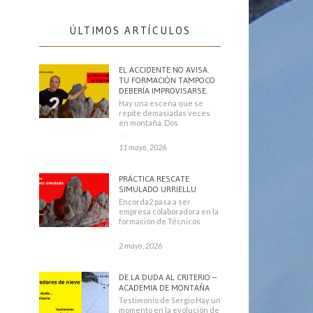
ÚLTIMOS ARTÍCULOS
EL ACCIDENTE NO AVISA.
TU FORMACIÓN TAMPOCO
DEBERÍA IMPROVISARSE.
Hay una escena que se
repite demasiadas veces
en montaña. Dos
escaladores
11 mayo, 2026
PRÁCTICA RESCATE
SIMULADO URRIELLU
Encorda2 pasa a ser
empresa colaboradora en la
formación de Técnicos
Deportivos
2 mayo, 2026
DE LA DUDA AL CRITERIO –
ACADEMIA DE MONTAÑA
Testimonio de Sergio Hay un
momento en la evolución de