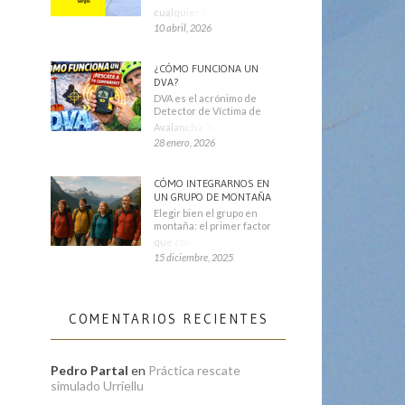
cualquier montañero
10 abril, 2026
¿CÓMO FUNCIONA UN
DVA?
DVA es el acrónimo de
Detector de Víctima de
Avalancha. También se
28 enero, 2026
CÓMO INTEGRARNOS EN
UN GRUPO DE MONTAÑA
Elegir bien el grupo en
montaña: el primer factor
que condiciona tu
15 diciembre, 2025
COMENTARIOS RECIENTES
Pedro Partal
en
Práctica rescate
simulado Urriellu