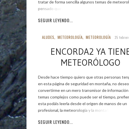
tratar de forma sencilla algunos temas de meteoro
pensado que para […]
SEGUIR LEYENDO...
ALUDES
METEOROLOGÍA
METEOROLOGÍA
,
,
25 febrer
ENCORDA2 YA TIEN
METEORÓLOGO
Desde hace tiempo quiero que otras personas ten
en esta página de seguridad en montaña, no deseo
convertirme en un mero transmisor de información
temas complejos como puede ser el tiempo, prefie
esta podáis leerla desde el origen de manos de un
profesional, la meteorología y la montaña están
SEGUIR LEYENDO...