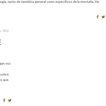
logía, tanto de temática general como específicos de la montaña. He
o, 2013
E
gan voz
 sobre
ro que