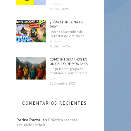
cualquier montañero
10 abril, 2026
¿CÓMO FUNCIONA UN
DVA?
DVA es el acrónimo de
Detector de Víctima de
Avalancha. También se
28 enero, 2026
CÓMO INTEGRARNOS EN
UN GRUPO DE MONTAÑA
Elegir bien el grupo en
montaña: el primer factor
que condiciona tu
15 diciembre, 2025
COMENTARIOS RECIENTES
Pedro Partal
en
Práctica rescate
simulado Urriellu