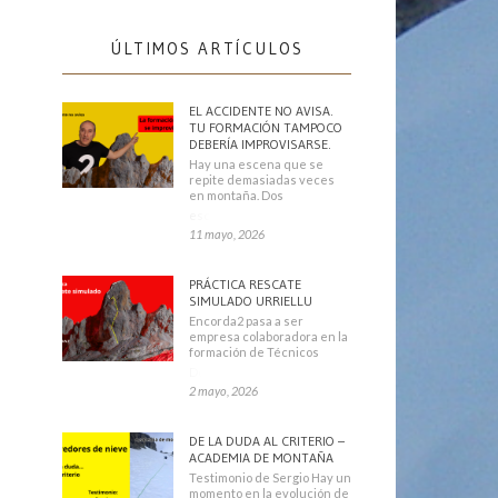
ÚLTIMOS ARTÍCULOS
EL ACCIDENTE NO AVISA.
TU FORMACIÓN TAMPOCO
DEBERÍA IMPROVISARSE.
Hay una escena que se
repite demasiadas veces
en montaña. Dos
escaladores
11 mayo, 2026
PRÁCTICA RESCATE
SIMULADO URRIELLU
Encorda2 pasa a ser
empresa colaboradora en la
formación de Técnicos
Deportivos
2 mayo, 2026
DE LA DUDA AL CRITERIO –
ACADEMIA DE MONTAÑA
Testimonio de Sergio Hay un
momento en la evolución de