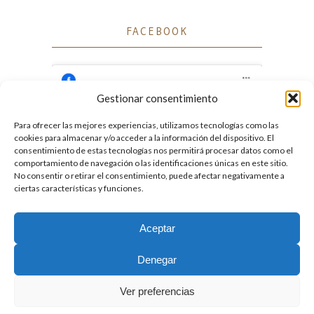
FACEBOOK
Gestionar consentimiento
Para ofrecer las mejores experiencias, utilizamos tecnologías como las
Haz clic para aceptar cookies de marketing
cookies para almacenar y/o acceder a la información del dispositivo. El
Facebook
y permitir este contenido
consentimiento de estas tecnologías nos permitirá procesar datos como el
comportamiento de navegación o las identificaciones únicas en este sitio.
No consentir o retirar el consentimiento, puede afectar negativamente a
ciertas características y funciones.
Aceptar
2026. Licencia
Creative Commons 3.0 BY-NC-ND
Denegar
Desarrollado por GIGA4.es
Ver preferencias