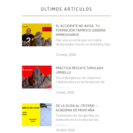
ÚLTIMOS ARTÍCULOS
EL ACCIDENTE NO AVISA. TU
FORMACIÓN TAMPOCO DEBERÍA
IMPROVISARSE.
Hay una escena que se repite
demasiadas veces en montaña. Dos
escaladores
11 mayo, 2026
PRÁCTICA RESCATE SIMULADO
URRIELLU
Encorda2 pasa a ser empresa
colaboradora en la formación de
Técnicos Deportivos
2 mayo, 2026
DE LA DUDA AL CRITERIO –
ACADEMIA DE MONTAÑA
Testimonio de Sergio Hay un
momento en la evolución de
cualquier montañero
10 abril, 2026