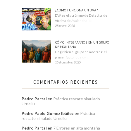
¿CÓMO FUNCIONA UN DVA?
DVA es el acrónimo de Detector de
Víctima de Avalancha. También se
28 enero, 2026
CÓMO INTEGRARNOS EN UN GRUPO
DE MONTAÑA
Elegir bien el grupo en montaña: el
primer factor que condiciona tu
15 diciembre, 2025
COMENTARIOS RECIENTES
Pedro Partal
en
Práctica rescate simulado
Urriellu
Pedro Pablo Gomez Ibáñez
en
Práctica
rescate simulado Urriellu
Pedro Partal
en
7 Errores en alta montaña