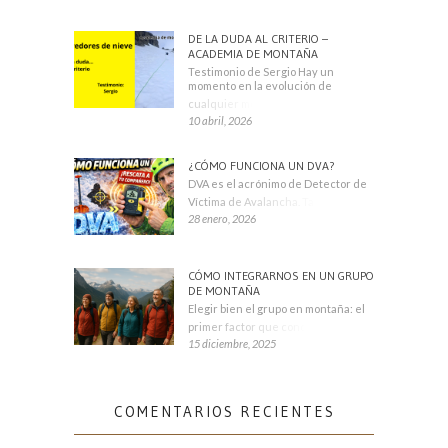
DE LA DUDA AL CRITERIO –
ACADEMIA DE MONTAÑA
Testimonio de Sergio Hay un
momento en la evolución de
cualquier montañero
10 abril, 2026
¿CÓMO FUNCIONA UN DVA?
DVA es el acrónimo de Detector de
Víctima de Avalancha. También se
28 enero, 2026
CÓMO INTEGRARNOS EN UN GRUPO
DE MONTAÑA
Elegir bien el grupo en montaña: el
primer factor que condiciona tu
15 diciembre, 2025
COMENTARIOS RECIENTES