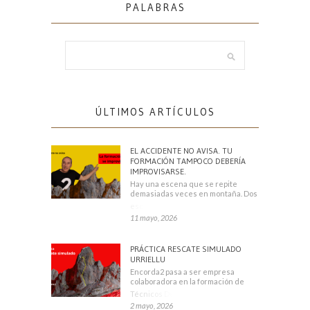
PALABRAS
ÚLTIMOS ARTÍCULOS
EL ACCIDENTE NO AVISA. TU
FORMACIÓN TAMPOCO DEBERÍA
IMPROVISARSE.
Hay una escena que se repite
demasiadas veces en montaña. Dos
escaladores
11 mayo, 2026
PRÁCTICA RESCATE SIMULADO
URRIELLU
Encorda2 pasa a ser empresa
colaboradora en la formación de
Técnicos Deportivos
2 mayo, 2026