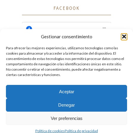
FACEBOOK
Gestionar consentimiento
Para ofrecer las mejores experiencias, utilizamos tecnologías como las
Haz clic para aceptar cookies de marketing
cookies para almacenar y/o acceder a la información del dispositivo. El
Facebook
y permitir este contenido
consentimiento de estas tecnologías nos permitirá procesar datos como el
comportamiento de navegación o las identificaciones únicas en este sitio.
No consentir o retirar el consentimiento, puede afectar negativamente a
ciertas características y funciones.
Aceptar
2026. Licencia
Creative Commons 3.0 BY-NC-ND
Denegar
Desarrollado por GIGA4.es
Ver preferencias
Política de cookies
Política de privacidad