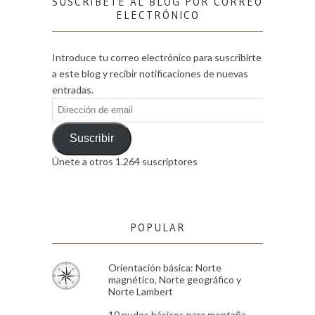
SUSCRÍBETE AL BLOG POR CORREO
ELECTRÓNICO
Introduce tu correo electrónico para suscribirte
a este blog y recibir notificaciones de nuevas
entradas.
Dirección
de
email
Suscribir
Únete a otros 1.264 suscriptores
POPULAR
Orientación básica: Norte
magnético, Norte geográfico y
Norte Lambert
10 nudos básicos para montaña