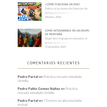
¿CÓMO FUNCIONA UN DVA?
DVA es el acrónimo de Detector de
Víctima de Avalancha. También se
28 enero, 2026
CÓMO INTEGRARNOS EN UN GRUPO
DE MONTAÑA
Elegir bien el grupo en montaña: el
primer factor que condiciona tu
15 diciembre, 2025
COMENTARIOS RECIENTES
Pedro Partal
en
Práctica rescate simulado
Urriellu
Pedro Pablo Gomez Ibáñez
en
Práctica
rescate simulado Urriellu
Pedro Partal
en
7 Errores en alta montaña
estival