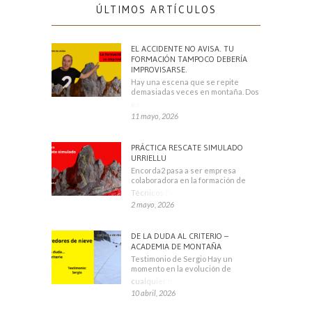
ÚLTIMOS ARTÍCULOS
EL ACCIDENTE NO AVISA. TU
FORMACIÓN TAMPOCO DEBERÍA
IMPROVISARSE.
Hay una escena que se repite
demasiadas veces en montaña. Dos
escaladores
11 mayo, 2026
PRÁCTICA RESCATE SIMULADO
URRIELLU
Encorda2 pasa a ser empresa
colaboradora en la formación de
Técnicos Deportivos
2 mayo, 2026
DE LA DUDA AL CRITERIO –
ACADEMIA DE MONTAÑA
Testimonio de Sergio Hay un
momento en la evolución de
cualquier montañero
10 abril, 2026