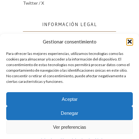
Twitter / X
INFORMACIÓN LEGAL
Gestionar consentimiento
Política de cookies (UE)
Política de privacidad
Para ofrecer las mejores experiencias, utilizamos tecnologías como las
cookies para almacenar y/o acceder a la información del dispositivo. El
consentimiento de estas tecnologías nos permitirá procesar datos como el
comportamiento de navegación o las identificaciones únicas en este sitio.
FACEBOOK
No consentir o retirar el consentimiento, puede afectar negativamente a
ciertas características y funciones.
Aceptar
2026. Licencia
Creative Commons 3.0 BY-NC-ND
Denegar
Desarrollado por GIGA4.es
Ver preferencias