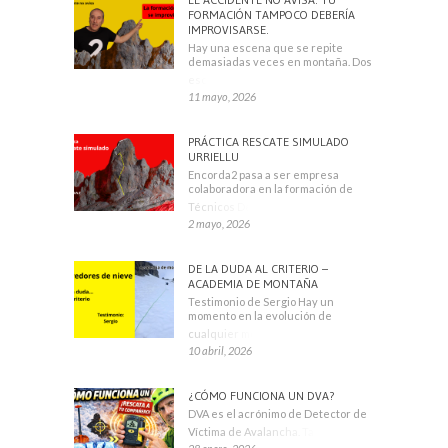
FORMACIÓN TAMPOCO DEBERÍA
IMPROVISARSE.
Hay una escena que se repite
demasiadas veces en montaña. Dos
escaladores
11 mayo, 2026
PRÁCTICA RESCATE SIMULADO
URRIELLU
Encorda2 pasa a ser empresa
colaboradora en la formación de
Técnicos Deportivos
2 mayo, 2026
DE LA DUDA AL CRITERIO –
ACADEMIA DE MONTAÑA
Testimonio de Sergio Hay un
momento en la evolución de
cualquier montañero
10 abril, 2026
¿CÓMO FUNCIONA UN DVA?
DVA es el acrónimo de Detector de
Víctima de Avalancha. También se