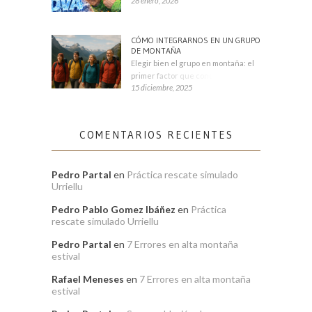
28 enero, 2026
CÓMO INTEGRARNOS EN UN GRUPO
DE MONTAÑA
Elegir bien el grupo en montaña: el
primer factor que condiciona tu
15 diciembre, 2025
COMENTARIOS RECIENTES
Pedro Partal
en
Práctica rescate simulado
Urriellu
Pedro Pablo Gomez Ibáñez
en
Práctica
rescate simulado Urriellu
Pedro Partal
en
7 Errores en alta montaña
estival
Rafael Meneses
en
7 Errores en alta montaña
estival