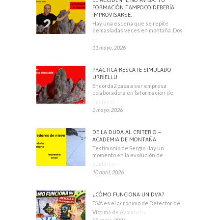
FORMACIÓN TAMPOCO DEBERÍA
IMPROVISARSE.
Hay una escena que se repite
demasiadas veces en montaña. Dos
escaladores
11 mayo, 2026
PRÁCTICA RESCATE SIMULADO
URRIELLU
Encorda2 pasa a ser empresa
colaboradora en la formación de
Técnicos Deportivos
2 mayo, 2026
DE LA DUDA AL CRITERIO –
ACADEMIA DE MONTAÑA
Testimonio de Sergio Hay un
momento en la evolución de
cualquier montañero
10 abril, 2026
¿CÓMO FUNCIONA UN DVA?
DVA es el acrónimo de Detector de
Víctima de Avalancha. También se