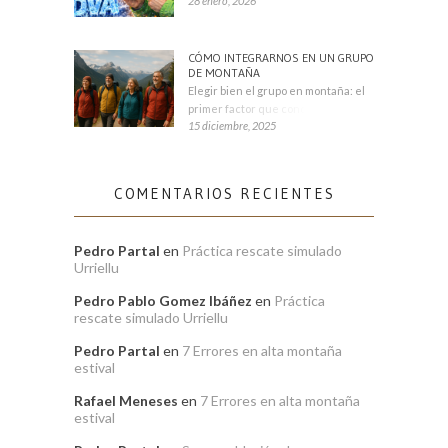
28 enero, 2026
CÓMO INTEGRARNOS EN UN GRUPO
DE MONTAÑA
Elegir bien el grupo en montaña: el
primer factor que condiciona tu
15 diciembre, 2025
COMENTARIOS RECIENTES
Pedro Partal
en
Práctica rescate simulado
Urriellu
Pedro Pablo Gomez Ibáñez
en
Práctica
rescate simulado Urriellu
Pedro Partal
en
7 Errores en alta montaña
estival
Rafael Meneses
en
7 Errores en alta montaña
estival