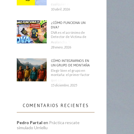
cualquier montañero
10 abril, 2026
¿CÓMO FUNCIONA UN
DVA?
DVA es el acrónimo de
Detector de Víctima de
Avalancha. También se
28 enero, 2026
CÓMO INTEGRARNOS EN
UN GRUPO DE MONTAÑA
Elegir bien el grupo en
montaña: el primer factor
que condiciona tu
15 diciembre, 2025
COMENTARIOS RECIENTES
Pedro Partal
en
Práctica rescate
simulado Urriellu