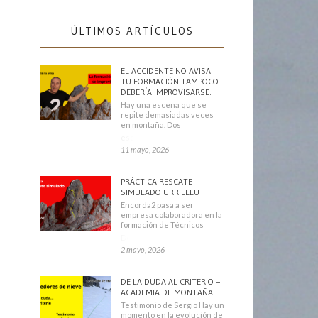
ÚLTIMOS ARTÍCULOS
EL ACCIDENTE NO AVISA.
TU FORMACIÓN TAMPOCO
DEBERÍA IMPROVISARSE.
Hay una escena que se
repite demasiadas veces
en montaña. Dos
escaladores
11 mayo, 2026
PRÁCTICA RESCATE
SIMULADO URRIELLU
Encorda2 pasa a ser
empresa colaboradora en la
formación de Técnicos
Deportivos
2 mayo, 2026
DE LA DUDA AL CRITERIO –
ACADEMIA DE MONTAÑA
Testimonio de Sergio Hay un
momento en la evolución de