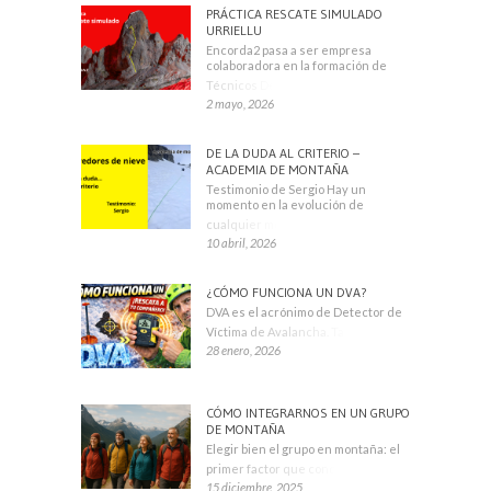
PRÁCTICA RESCATE SIMULADO
URRIELLU
Encorda2 pasa a ser empresa
colaboradora en la formación de
Técnicos Deportivos
2 mayo, 2026
DE LA DUDA AL CRITERIO –
ACADEMIA DE MONTAÑA
Testimonio de Sergio Hay un
momento en la evolución de
cualquier montañero
10 abril, 2026
¿CÓMO FUNCIONA UN DVA?
DVA es el acrónimo de Detector de
Víctima de Avalancha. También se
28 enero, 2026
CÓMO INTEGRARNOS EN UN GRUPO
DE MONTAÑA
Elegir bien el grupo en montaña: el
primer factor que condiciona tu
15 diciembre, 2025