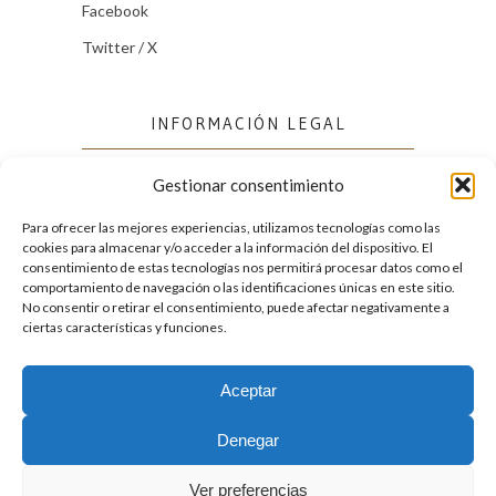
Facebook
Twitter / X
INFORMACIÓN LEGAL
Gestionar consentimiento
Política de cookies (UE)
Política de privacidad
Para ofrecer las mejores experiencias, utilizamos tecnologías como las
cookies para almacenar y/o acceder a la información del dispositivo. El
consentimiento de estas tecnologías nos permitirá procesar datos como el
comportamiento de navegación o las identificaciones únicas en este sitio.
FACEBOOK
No consentir o retirar el consentimiento, puede afectar negativamente a
ciertas características y funciones.
Aceptar
2026. Licencia
Creative Commons 3.0 BY-NC-ND
Denegar
Desarrollado por GIGA4.es
Ver preferencias