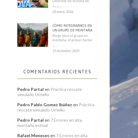
Detector de Víctima de
Avalancha. También se
28 enero, 2026
CÓMO INTEGRARNOS EN
UN GRUPO DE MONTAÑA
Elegir bien el grupo en
montaña: el primer factor
que condiciona tu
15 diciembre, 2025
COMENTARIOS RECIENTES
Pedro Partal
en
Práctica rescate
simulado Urriellu
Pedro Pablo Gomez Ibáñez
en
Práctica
rescate simulado Urriellu
Pedro Partal
en
7 Errores en alta
montaña estival
Rafael Meneses
en
7 Errores en alta