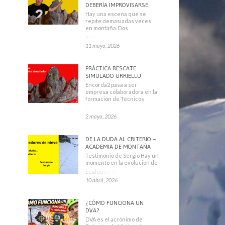
DEBERÍA IMPROVISARSE.
Hay una escena que se
repite demasiadas veces
en montaña. Dos
escaladores
11 mayo, 2026
PRÁCTICA RESCATE
SIMULADO URRIELLU
Encorda2 pasa a ser
empresa colaboradora en la
formación de Técnicos
Deportivos
2 mayo, 2026
DE LA DUDA AL CRITERIO –
ACADEMIA DE MONTAÑA
Testimonio de Sergio Hay un
momento en la evolución de
cualquier montañero
10 abril, 2026
¿CÓMO FUNCIONA UN
DVA?
DVA es el acrónimo de