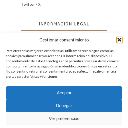
Twitter / X
INFORMACIÓN LEGAL
Gestionar consentimiento
Política de cookies (UE)
Política de privacidad
Para ofrecer las mejores experiencias, utilizamos tecnologías como las
cookies para almacenar y/o acceder a la información del dispositivo. El
consentimiento de estas tecnologías nos permitirá procesar datos como el
comportamiento de navegación o las identificaciones únicas en este sitio.
FACEBOOK
No consentir o retirar el consentimiento, puede afectar negativamente a
ciertas características y funciones.
Aceptar
2026. Licencia
Creative Commons 3.0 BY-NC-ND
Denegar
Desarrollado por GIGA4.es
Ver preferencias