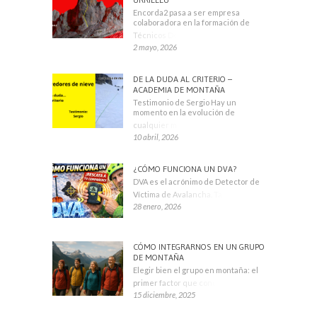
Encorda2 pasa a ser empresa
colaboradora en la formación de
Técnicos Deportivos
2 mayo, 2026
DE LA DUDA AL CRITERIO –
ACADEMIA DE MONTAÑA
Testimonio de Sergio Hay un
momento en la evolución de
cualquier montañero
10 abril, 2026
¿CÓMO FUNCIONA UN DVA?
DVA es el acrónimo de Detector de
Víctima de Avalancha. También se
28 enero, 2026
CÓMO INTEGRARNOS EN UN GRUPO
DE MONTAÑA
Elegir bien el grupo en montaña: el
primer factor que condiciona tu
15 diciembre, 2025