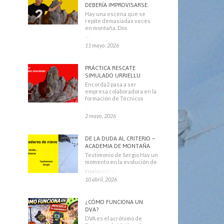
DEBERÍA IMPROVISARSE.
Hay una escena que se
repite demasiadas veces
en montaña. Dos
escaladores
11 mayo, 2026
PRÁCTICA RESCATE
SIMULADO URRIELLU
Encorda2 pasa a ser
empresa colaboradora en la
formación de Técnicos
Deportivos
2 mayo, 2026
DE LA DUDA AL CRITERIO –
ACADEMIA DE MONTAÑA
Testimonio de Sergio Hay un
momento en la evolución de
cualquier montañero
10 abril, 2026
¿CÓMO FUNCIONA UN
DVA?
DVA es el acrónimo de