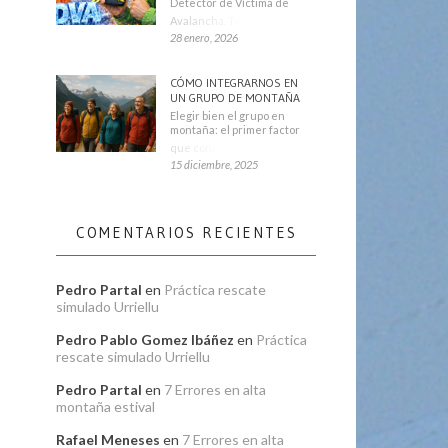
Detector de Víctima de
Avalancha. También se
28 enero, 2026
CÓMO INTEGRARNOS EN
UN GRUPO DE MONTAÑA
Elegir bien el grupo en
montaña: el primer factor
que condiciona tu
15 diciembre, 2025
COMENTARIOS RECIENTES
Pedro Partal
en
Práctica rescate
simulado Urriellu
Pedro Pablo Gomez Ibáñez
en
Práctica
rescate simulado Urriellu
Pedro Partal
en
7 Errores en alta
montaña estival
Rafael Meneses
en
7 Errores en alta