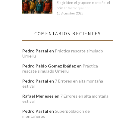
Elegir bien el grupo en montaña: el
primer factor que condiciona tu
15 diciembre, 2025
COMENTARIOS RECIENTES
Pedro Partal
en
Práctica rescate simulado
Urriellu
Pedro Pablo Gomez Ibáñez
en
Práctica
rescate simulado Urriellu
Pedro Partal
en
7 Errores en alta montaña
estival
Rafael Meneses
en
7 Errores en alta montaña
estival
Pedro Partal
en
Superpoblación de
montañeros