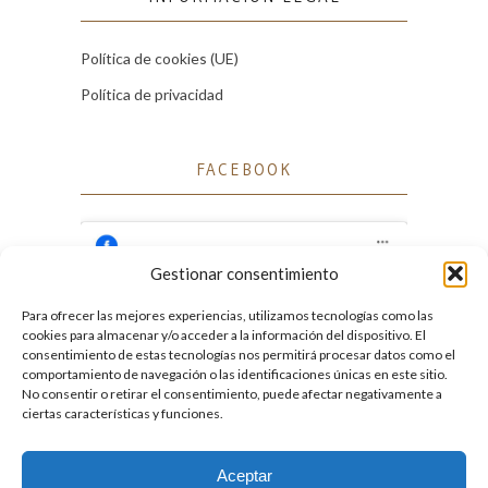
Política de cookies (UE)
Política de privacidad
FACEBOOK
Gestionar consentimiento
Para ofrecer las mejores experiencias, utilizamos tecnologías como las
Haz clic para aceptar cookies de marketing
cookies para almacenar y/o acceder a la información del dispositivo. El
Facebook
y permitir este contenido
consentimiento de estas tecnologías nos permitirá procesar datos como el
comportamiento de navegación o las identificaciones únicas en este sitio.
No consentir o retirar el consentimiento, puede afectar negativamente a
ciertas características y funciones.
Aceptar