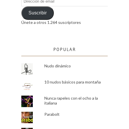
de
email
Suscribir
Únete a otros 1.264 suscriptores
POPULAR
Nudo dinámico
10 nudos básicos para montaña
Nunca rapeles con el ocho a la
italiana
Parabolt