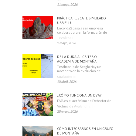
11 mayo, 2026
PRÁCTICA RESCATE SIMULADO
URRIELLU
Encorda2 pasa a ser empresa
colaboradora en la formación de
Técnicos Deportivos
2 mayo, 2026
DE LA DUDA AL CRITERIO –
ACADEMIA DE MONTAÑA
Testimonio de Sergio Hay un
momento en la evolución de
cualquier montañero
10 abril, 2026
¿CÓMO FUNCIONA UN DVA?
DVA es el acrónimo de Detector de
Víctima de Avalancha. También se
28 enero, 2026
CÓMO INTEGRARNOS EN UN GRUPO
DE MONTAÑA