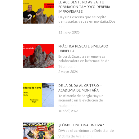
EL ACCIDENTE NO AVISA. TU
FORMACIÓN TAMPOCO DEBERÍA
IMPROVISARSE.
Hay una escena que se repite
demasiadas veces en montaña. Dos
escaladores
11 mayo, 2026
PRÁCTICA RESCATE SIMULADO
URRIELLU
Encorda2 pasa a ser empresa
colaboradora en la formación de
Técnicos Deportivos
2 mayo, 2026
DE LA DUDA AL CRITERIO –
ACADEMIA DE MONTAÑA
Testimonio de Sergio Hay un
momento en la evolución de
cualquier montañero
10 abril, 2026
¿CÓMO FUNCIONA UN DVA?
DVA es el acrónimo de Detector de
Víctima de Avalancha. También se