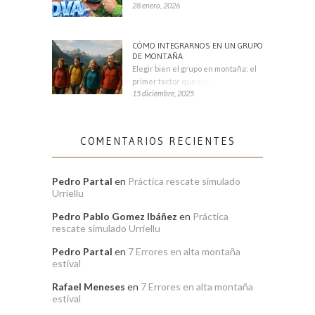
28 enero, 2026
CÓMO INTEGRARNOS EN UN GRUPO
DE MONTAÑA
Elegir bien el grupo en montaña: el
primer factor que condiciona tu
15 diciembre, 2025
COMENTARIOS RECIENTES
Pedro Partal
en
Práctica rescate simulado
Urriellu
Pedro Pablo Gomez Ibáñez
en
Práctica
rescate simulado Urriellu
Pedro Partal
en
7 Errores en alta montaña
estival
Rafael Meneses
en
7 Errores en alta montaña
estival