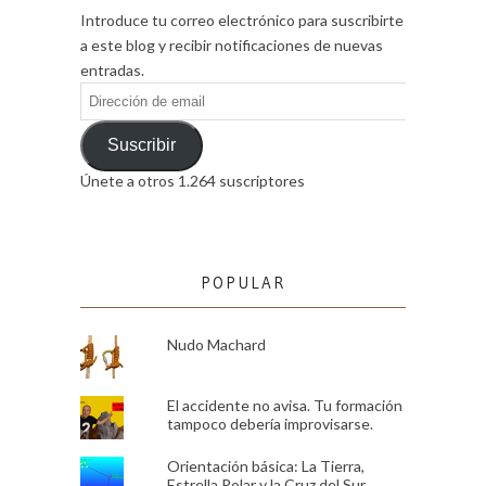
Introduce tu correo electrónico para suscribirte
a este blog y recibir notificaciones de nuevas
entradas.
Dirección
de
email
Suscribir
Únete a otros 1.264 suscriptores
POPULAR
Nudo Machard
El accidente no avisa. Tu formación
tampoco debería improvisarse.
Orientación básica: La Tierra,
Estrella Polar y la Cruz del Sur