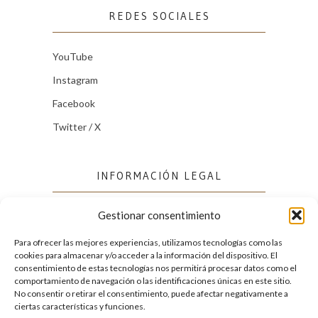
REDES SOCIALES
YouTube
Instagram
Facebook
Twitter / X
INFORMACIÓN LEGAL
Gestionar consentimiento
Política de cookies (UE)
Política de privacidad
Para ofrecer las mejores experiencias, utilizamos tecnologías como las
cookies para almacenar y/o acceder a la información del dispositivo. El
consentimiento de estas tecnologías nos permitirá procesar datos como el
comportamiento de navegación o las identificaciones únicas en este sitio.
FACEBOOK
No consentir o retirar el consentimiento, puede afectar negativamente a
ciertas características y funciones.