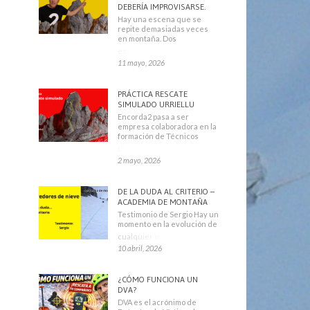
DEBERÍA IMPROVISARSE.
Hay una escena que se
repite demasiadas veces
en montaña. Dos
escaladores
11 mayo, 2026
PRÁCTICA RESCATE
SIMULADO URRIELLU
Encorda2 pasa a ser
empresa colaboradora en la
formación de Técnicos
Deportivos
2 mayo, 2026
DE LA DUDA AL CRITERIO –
ACADEMIA DE MONTAÑA
Testimonio de Sergio Hay un
momento en la evolución de
cualquier montañero
10 abril, 2026
¿CÓMO FUNCIONA UN
DVA?
DVA es el acrónimo de