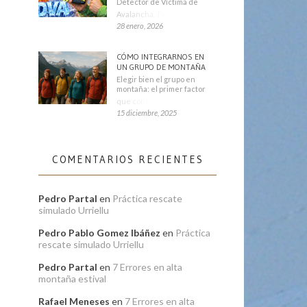
Detector de Víctima de
Avalancha. También se
28 enero, 2026
CÓMO INTEGRARNOS EN
UN GRUPO DE MONTAÑA
Elegir bien el grupo en
montaña: el primer factor
que condiciona tu
15 diciembre, 2025
COMENTARIOS RECIENTES
Pedro Partal
en
Práctica rescate
simulado Urriellu
Pedro Pablo Gomez Ibáñez
en
Práctica
rescate simulado Urriellu
Pedro Partal
en
7 Errores en alta
montaña estival
Rafael Meneses
en
7 Errores en alta