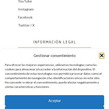
YouTube
Instagram
Facebook
Twitter / X
INFORMACIÓN LEGAL
Gestionar consentimiento
Política de cookies (UE)
Política de privacidad
Para ofrecer las mejores experiencias, utilizamos tecnologías como las
cookies para almacenar y/o acceder a la información del dispositivo. El
consentimiento de estas tecnologías nos permitirá procesar datos como el
comportamiento de navegación o las identificaciones únicas en este sitio.
FACEBOOK
No consentir o retirar el consentimiento, puede afectar negativamente a
ciertas características y funciones.
Aceptar
2026. Licencia
Creative Commons 3.0 BY-NC-ND