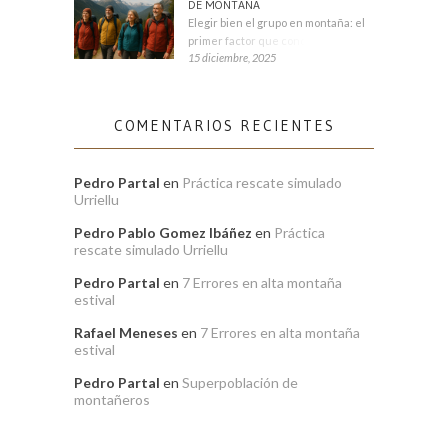
DE MONTAÑA
Elegir bien el grupo en montaña: el
primer factor que condiciona tu
15 diciembre, 2025
COMENTARIOS RECIENTES
Pedro Partal
en
Práctica rescate simulado
Urriellu
Pedro Pablo Gomez Ibáñez
en
Práctica
rescate simulado Urriellu
Pedro Partal
en
7 Errores en alta montaña
estival
Rafael Meneses
en
7 Errores en alta montaña
estival
Pedro Partal
en
Superpoblación de
montañeros