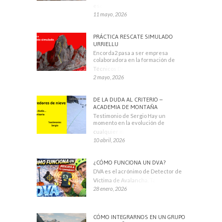
escaladores
11 mayo, 2026
PRÁCTICA RESCATE SIMULADO
URRIELLU
Encorda2 pasa a ser empresa
colaboradora en la formación de
Técnicos Deportivos
2 mayo, 2026
DE LA DUDA AL CRITERIO –
ACADEMIA DE MONTAÑA
Testimonio de Sergio Hay un
momento en la evolución de
cualquier montañero
10 abril, 2026
¿CÓMO FUNCIONA UN DVA?
DVA es el acrónimo de Detector de
Víctima de Avalancha. También se
28 enero, 2026
CÓMO INTEGRARNOS EN UN GRUPO