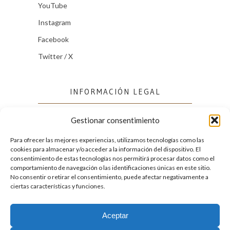
YouTube
Instagram
Facebook
Twitter / X
INFORMACIÓN LEGAL
Gestionar consentimiento
Política de cookies (UE)
Política de privacidad
Para ofrecer las mejores experiencias, utilizamos tecnologías como las
cookies para almacenar y/o acceder a la información del dispositivo. El
consentimiento de estas tecnologías nos permitirá procesar datos como el
comportamiento de navegación o las identificaciones únicas en este sitio.
FACEBOOK
No consentir o retirar el consentimiento, puede afectar negativamente a
ciertas características y funciones.
Aceptar