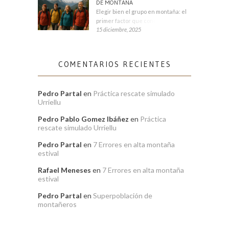
DE MONTAÑA
Elegir bien el grupo en montaña: el
primer factor que condiciona tu
15 diciembre, 2025
COMENTARIOS RECIENTES
Pedro Partal
en
Práctica rescate simulado
Urriellu
Pedro Pablo Gomez Ibáñez
en
Práctica
rescate simulado Urriellu
Pedro Partal
en
7 Errores en alta montaña
estival
Rafael Meneses
en
7 Errores en alta montaña
estival
Pedro Partal
en
Superpoblación de
montañeros