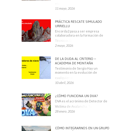
escaladores
11 mayo, 2026
PRÁCTICA RESCATE SIMULADO
URRIELLU
Encorda2 pasa a ser empresa
colaboradora en la formación de
Técnicos Deportivos
2 mayo, 2026
DE LA DUDA AL CRITERIO –
ACADEMIA DE MONTAÑA
Testimonio de Sergio Hay un
momento en la evolución de
cualquier montañero
10 abril, 2026
¿CÓMO FUNCIONA UN DVA?
DVA es el acrónimo de Detector de
Víctima de Avalancha. También se
28 enero, 2026
CÓMO INTEGRARNOS EN UN GRUPO