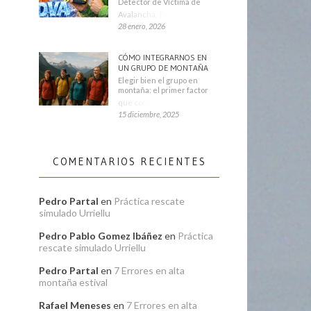
Detector de Víctima de
Avalancha. También se
28 enero, 2026
CÓMO INTEGRARNOS EN
UN GRUPO DE MONTAÑA
Elegir bien el grupo en
montaña: el primer factor
que condiciona tu
15 diciembre, 2025
COMENTARIOS RECIENTES
Pedro Partal
en
Práctica rescate
simulado Urriellu
Pedro Pablo Gomez Ibáñez
en
Práctica
rescate simulado Urriellu
Pedro Partal
en
7 Errores en alta
montaña estival
Rafael Meneses
en
7 Errores en alta