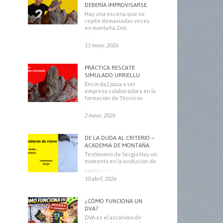
DEBERÍA IMPROVISARSE.
Hay una escena que se
repite demasiadas veces
en montaña. Dos
escaladores
11 mayo, 2026
PRÁCTICA RESCATE
SIMULADO URRIELLU
Encorda2 pasa a ser
empresa colaboradora en la
formación de Técnicos
Deportivos
2 mayo, 2026
DE LA DUDA AL CRITERIO –
ACADEMIA DE MONTAÑA
Testimonio de Sergio Hay un
momento en la evolución de
cualquier montañero
10 abril, 2026
¿CÓMO FUNCIONA UN
DVA?
DVA es el acrónimo de