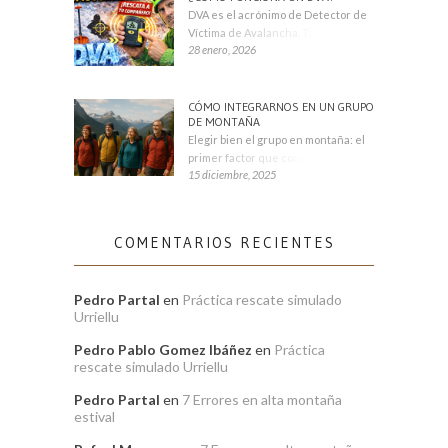
DVA es el acrónimo de Detector de
Víctima de Avalancha. También se
28 enero, 2026
CÓMO INTEGRARNOS EN UN GRUPO
DE MONTAÑA
Elegir bien el grupo en montaña: el
primer factor que condiciona tu
15 diciembre, 2025
COMENTARIOS RECIENTES
Pedro Partal
en
Práctica rescate simulado
Urriellu
Pedro Pablo Gomez Ibáñez
en
Práctica
rescate simulado Urriellu
Pedro Partal
en
7 Errores en alta montaña
estival