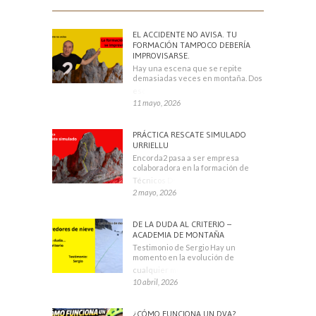
EL ACCIDENTE NO AVISA. TU
FORMACIÓN TAMPOCO DEBERÍA
IMPROVISARSE.
Hay una escena que se repite
demasiadas veces en montaña. Dos
escaladores
11 mayo, 2026
PRÁCTICA RESCATE SIMULADO
URRIELLU
Encorda2 pasa a ser empresa
colaboradora en la formación de
Técnicos Deportivos
2 mayo, 2026
DE LA DUDA AL CRITERIO –
ACADEMIA DE MONTAÑA
Testimonio de Sergio Hay un
momento en la evolución de
cualquier montañero
10 abril, 2026
¿CÓMO FUNCIONA UN DVA?