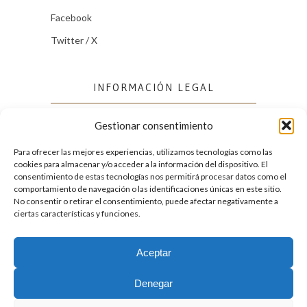
Facebook
Twitter / X
INFORMACIÓN LEGAL
Gestionar consentimiento
Política de cookies (UE)
Política de privacidad
Para ofrecer las mejores experiencias, utilizamos tecnologías como las
cookies para almacenar y/o acceder a la información del dispositivo. El
consentimiento de estas tecnologías nos permitirá procesar datos como el
comportamiento de navegación o las identificaciones únicas en este sitio.
FACEBOOK
No consentir o retirar el consentimiento, puede afectar negativamente a
ciertas características y funciones.
Aceptar
2026. Licencia
Creative Commons 3.0 BY-NC-ND
Denegar
Desarrollado por GIGA4.es