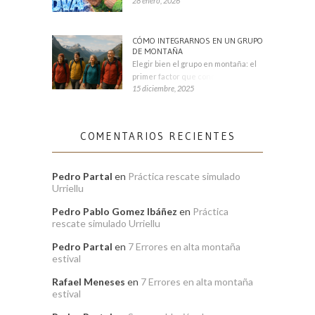
28 enero, 2026
CÓMO INTEGRARNOS EN UN GRUPO
DE MONTAÑA
Elegir bien el grupo en montaña: el
primer factor que condiciona tu
15 diciembre, 2025
COMENTARIOS RECIENTES
Pedro Partal
en
Práctica rescate simulado
Urriellu
Pedro Pablo Gomez Ibáñez
en
Práctica
rescate simulado Urriellu
Pedro Partal
en
7 Errores en alta montaña
estival
Rafael Meneses
en
7 Errores en alta montaña
estival