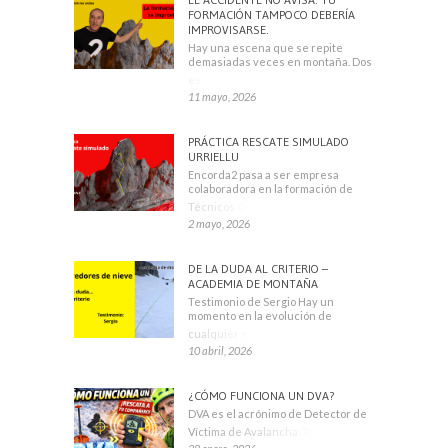
FORMACIÓN TAMPOCO DEBERÍA
IMPROVISARSE.
Hay una escena que se repite
demasiadas veces en montaña. Dos
escaladores
11 mayo, 2026
PRÁCTICA RESCATE SIMULADO
URRIELLU
Encorda2 pasa a ser empresa
colaboradora en la formación de
Técnicos Deportivos
2 mayo, 2026
DE LA DUDA AL CRITERIO –
ACADEMIA DE MONTAÑA
Testimonio de Sergio Hay un
momento en la evolución de
cualquier montañero
10 abril, 2026
¿CÓMO FUNCIONA UN DVA?
DVA es el acrónimo de Detector de
Víctima de Avalancha. También se