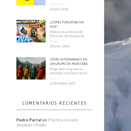
cualquier montañero
10 abril, 2026
¿CÓMO FUNCIONA UN
DVA?
DVA es el acrónimo de
Detector de Víctima de
Avalancha. También se
28 enero, 2026
CÓMO INTEGRARNOS EN
UN GRUPO DE MONTAÑA
Elegir bien el grupo en
montaña: el primer factor
que condiciona tu
15 diciembre, 2025
COMENTARIOS RECIENTES
Pedro Partal
en
Práctica rescate
simulado Urriellu