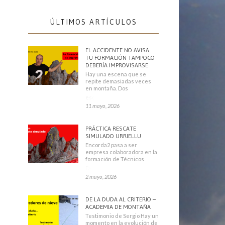
ÚLTIMOS ARTÍCULOS
EL ACCIDENTE NO AVISA.
TU FORMACIÓN TAMPOCO
DEBERÍA IMPROVISARSE.
Hay una escena que se
repite demasiadas veces
en montaña. Dos
escaladores
11 mayo, 2026
PRÁCTICA RESCATE
SIMULADO URRIELLU
Encorda2 pasa a ser
empresa colaboradora en la
formación de Técnicos
Deportivos
2 mayo, 2026
DE LA DUDA AL CRITERIO –
ACADEMIA DE MONTAÑA
Testimonio de Sergio Hay un
momento en la evolución de