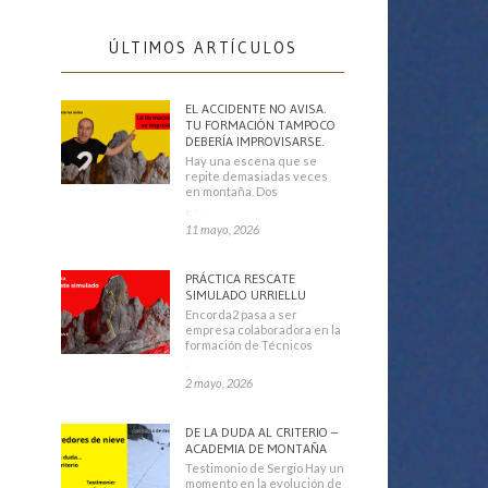
ÚLTIMOS ARTÍCULOS
EL ACCIDENTE NO AVISA.
TU FORMACIÓN TAMPOCO
DEBERÍA IMPROVISARSE.
Hay una escena que se
repite demasiadas veces
en montaña. Dos
escaladores
11 mayo, 2026
PRÁCTICA RESCATE
SIMULADO URRIELLU
Encorda2 pasa a ser
empresa colaboradora en la
formación de Técnicos
Deportivos
2 mayo, 2026
DE LA DUDA AL CRITERIO –
ACADEMIA DE MONTAÑA
Testimonio de Sergio Hay un
momento en la evolución de