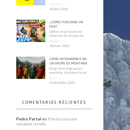
cualquier montañero
10 abril, 2026
¿CÓMO FUNCIONA UN
DVA?
DVA es el acrónimo de
Detector de Víctima de
Avalancha. También se
28 enero, 2026
CÓMO INTEGRARNOS EN
UN GRUPO DE MONTAÑA
Elegir bien el grupo en
montaña: el primer factor
que condiciona tu
15 diciembre, 2025
COMENTARIOS RECIENTES
Pedro Partal
en
Práctica rescate
simulado Urriellu