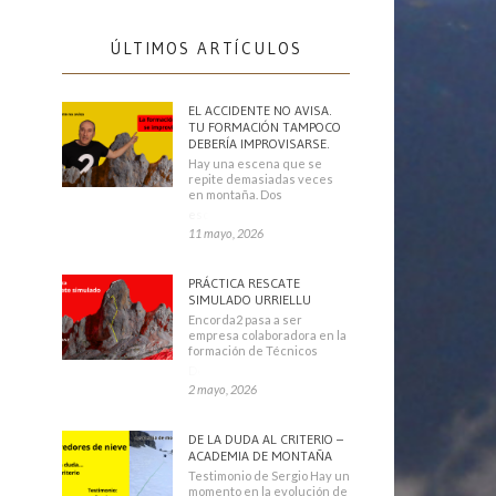
ÚLTIMOS ARTÍCULOS
EL ACCIDENTE NO AVISA.
TU FORMACIÓN TAMPOCO
DEBERÍA IMPROVISARSE.
Hay una escena que se
repite demasiadas veces
en montaña. Dos
escaladores
11 mayo, 2026
PRÁCTICA RESCATE
SIMULADO URRIELLU
Encorda2 pasa a ser
empresa colaboradora en la
formación de Técnicos
Deportivos
2 mayo, 2026
DE LA DUDA AL CRITERIO –
ACADEMIA DE MONTAÑA
Testimonio de Sergio Hay un
momento en la evolución de