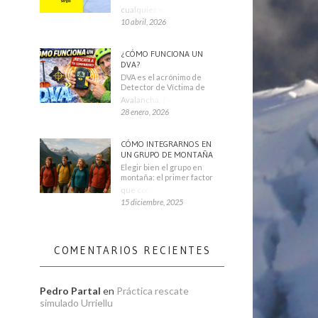
cualquier montañero
10 abril, 2026
¿CÓMO FUNCIONA UN
DVA?
DVA es el acrónimo de
Detector de Víctima de
Avalancha. También se
28 enero, 2026
CÓMO INTEGRARNOS EN
UN GRUPO DE MONTAÑA
Elegir bien el grupo en
montaña: el primer factor
que condiciona tu
15 diciembre, 2025
COMENTARIOS RECIENTES
Pedro Partal
en
Práctica rescate
simulado Urriellu