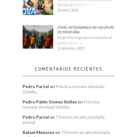
Víctima de Avalancha. También se
28 enero, 2026
CÓMO INTEGRARNOS EN UN GRUPO
DE MONTAÑA
Elegir bien el grupo en montaña: el
primer factor que condiciona tu
15 diciembre, 2025
COMENTARIOS RECIENTES
Pedro Partal
en
Práctica rescate simulado
Urriellu
Pedro Pablo Gomez Ibáñez
en
Práctica
rescate simulado Urriellu
Pedro Partal
en
7 Errores en alta montaña
estival
Rafael Meneses
en
7 Errores en alta montaña