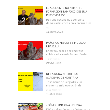
EL ACCIDENTE NO AVISA. TU
FORMACIÓN TAMPOCO DEBERÍA
IMPROVISARSE.
Hay una escena que se repite
demasiadas veces en montaña. Dos
escaladores
11 mayo, 2026
PRÁCTICA RESCATE SIMULADO
URRIELLU
Encorda2 pasa a ser empresa
colaboradora en la formación de
Técnicos Deportivos
2 mayo, 2026
DE LA DUDA AL CRITERIO –
ACADEMIA DE MONTAÑA
Testimonio de Sergio Hay un
momento en la evolución de
cualquier montañero
10 abril, 2026
¿CÓMO FUNCIONA UN DVA?
DVA es el acrónimo de Detector de