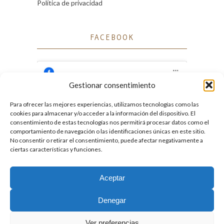
Política de privacidad
FACEBOOK
Gestionar consentimiento
Para ofrecer las mejores experiencias, utilizamos tecnologías como las
Haz clic para aceptar cookies de marketing
cookies para almacenar y/o acceder a la información del dispositivo. El
Facebook
y permitir este contenido
consentimiento de estas tecnologías nos permitirá procesar datos como el
comportamiento de navegación o las identificaciones únicas en este sitio.
No consentir o retirar el consentimiento, puede afectar negativamente a
ciertas características y funciones.
Aceptar
2026. Licencia
Creative Commons 3.0 BY-NC-ND
Denegar
Desarrollado por GIGA4.es
Ver preferencias