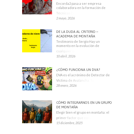
Encorda2 pasa a ser empresa
colaboradora en la formación de
Técnicos Deportivos
2 mayo, 2026
DE LA DUDA AL CRITERIO –
ACADEMIA DE MONTAÑA
Testimonio de Sergio Hay un
momento en la evolución de
cualquier montañero
10 abril, 2026
¿CÓMO FUNCIONA UN DVA?
DVA es el acrónimo de Detector de
Víctima de Avalancha. También se
28 enero, 2026
CÓMO INTEGRARNOS EN UN GRUPO
DE MONTAÑA
Elegir bien el grupo en montaña: el
primer factor que condiciona tu
15 diciembre, 2025