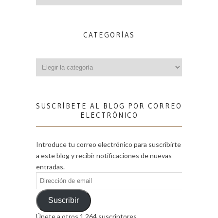
CATEGORÍAS
Categorías
SUSCRÍBETE AL BLOG POR CORREO
ELECTRÓNICO
Introduce tu correo electrónico para suscribirte
a este blog y recibir notificaciones de nuevas
entradas.
Dirección
de
email
Suscribir
Únete a otros 1.264 suscriptores