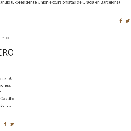
ahahujo (Expresidente Unión excursionistas de Gracia en Barcelona),
, 2010
ERO
unas 50
iones,
o
Castillo
to, y a