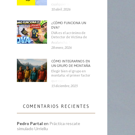
cualquier montañero
10 abril, 2026
¿CÓMO FUNCIONA UN
DVA?
DVA es el acrónimo de
Detector de Víctima de
Avalancha. También se
28 enero, 2026
CÓMO INTEGRARNOS EN
UN GRUPO DE MONTAÑA
Elegir bien el grupo en
montaña: el primer factor
que condiciona tu
15 diciembre, 2025
COMENTARIOS RECIENTES
Pedro Partal
en
Práctica rescate
simulado Urriellu