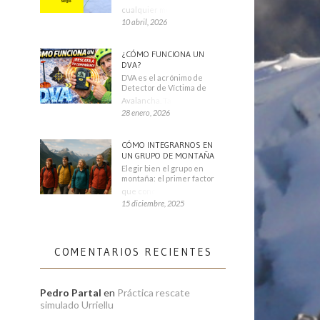
cualquier montañero
10 abril, 2026
¿CÓMO FUNCIONA UN
DVA?
DVA es el acrónimo de
Detector de Víctima de
Avalancha. También se
28 enero, 2026
CÓMO INTEGRARNOS EN
UN GRUPO DE MONTAÑA
Elegir bien el grupo en
montaña: el primer factor
que condiciona tu
15 diciembre, 2025
COMENTARIOS RECIENTES
Pedro Partal
en
Práctica rescate
simulado Urriellu