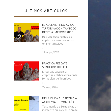
ÚLTIMOS ARTÍCULOS
EL ACCIDENTE NO AVISA.
TU FORMACIÓN TAMPOCO
DEBERÍA IMPROVISARSE.
Hay una escena que se
repite demasiadas veces
en montaña. Dos
escaladores
11 mayo, 2026
PRÁCTICA RESCATE
SIMULADO URRIELLU
Encorda2 pasa a ser
empresa colaboradora en la
formación de Técnicos
Deportivos
2 mayo, 2026
DE LA DUDA AL CRITERIO –
ACADEMIA DE MONTAÑA
Testimonio de Sergio Hay un
momento en la evolución de