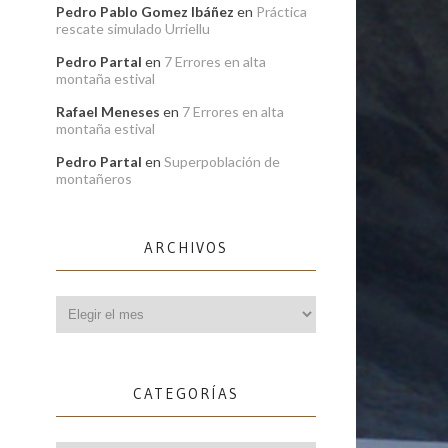
Pedro Pablo Gomez Ibáñez
en
Práctica
rescate simulado Urriellu
Pedro Partal
en
7 Errores en alta
montaña estival
Rafael Meneses
en
7 Errores en alta
montaña estival
Pedro Partal
en
Superpoblación de
montañeros
ARCHIVOS
Archivos
CATEGORÍAS