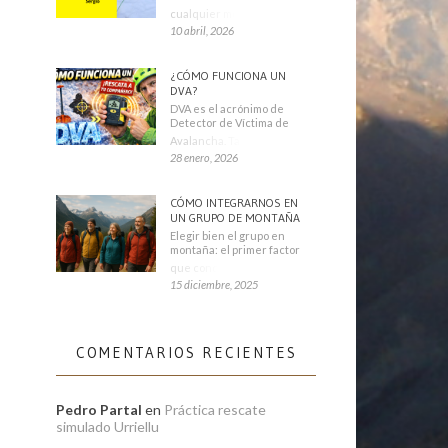
cualquier montañero
10 abril, 2026
¿CÓMO FUNCIONA UN
DVA?
DVA es el acrónimo de
Detector de Víctima de
Avalancha. También se
28 enero, 2026
CÓMO INTEGRARNOS EN
UN GRUPO DE MONTAÑA
Elegir bien el grupo en
montaña: el primer factor
que condiciona tu
15 diciembre, 2025
COMENTARIOS RECIENTES
Pedro Partal
en
Práctica rescate
simulado Urriellu