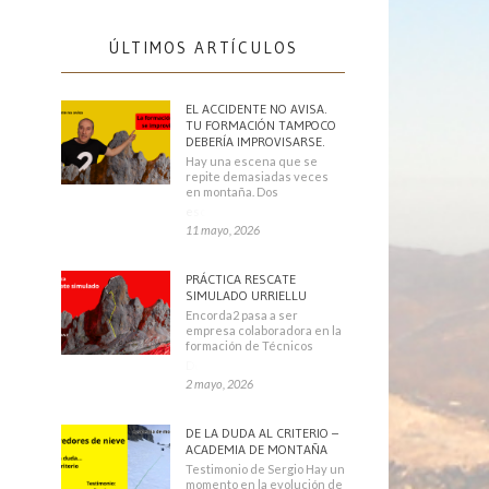
ÚLTIMOS ARTÍCULOS
EL ACCIDENTE NO AVISA.
TU FORMACIÓN TAMPOCO
DEBERÍA IMPROVISARSE.
Hay una escena que se
repite demasiadas veces
en montaña. Dos
escaladores
11 mayo, 2026
PRÁCTICA RESCATE
SIMULADO URRIELLU
Encorda2 pasa a ser
empresa colaboradora en la
formación de Técnicos
Deportivos
2 mayo, 2026
DE LA DUDA AL CRITERIO –
ACADEMIA DE MONTAÑA
Testimonio de Sergio Hay un
momento en la evolución de