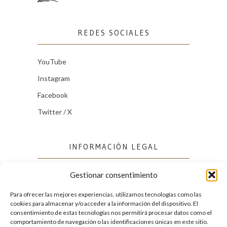
REDES SOCIALES
YouTube
Instagram
Facebook
Twitter / X
INFORMACIÓN LEGAL
Gestionar consentimiento
Política de cookies (UE)
Política de privacidad
Para ofrecer las mejores experiencias, utilizamos tecnologías como las
cookies para almacenar y/o acceder a la información del dispositivo. El
consentimiento de estas tecnologías nos permitirá procesar datos como el
comportamiento de navegación o las identificaciones únicas en este sitio.