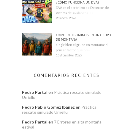
¿CÓMO FUNCIONA UN DVA?
DVA es el acrónimo de Detector de
Víctima de Avalancha. También se
28 enero, 2026
CÓMO INTEGRARNOS EN UN GRUPO
DE MONTAÑA
Elegir bien el grupo en montaña: el
primer factor que condiciona tu
15 diciembre, 2025
COMENTARIOS RECIENTES
Pedro Partal
en
Práctica rescate simulado
Urriellu
Pedro Pablo Gomez Ibáñez
en
Práctica
rescate simulado Urriellu
Pedro Partal
en
7 Errores en alta montaña
estival