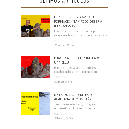
ÚLTIMOS ARTÍCULOS
EL ACCIDENTE NO AVISA. TU
FORMACIÓN TAMPOCO DEBERÍA
IMPROVISARSE.
Hay una escena que se repite
demasiadas veces en montaña. Dos
escaladores
11 mayo, 2026
PRÁCTICA RESCATE SIMULADO
URRIELLU
Encorda2 pasa a ser empresa
colaboradora en la formación de
Técnicos Deportivos
2 mayo, 2026
DE LA DUDA AL CRITERIO –
ACADEMIA DE MONTAÑA
Testimonio de Sergio Hay un
momento en la evolución de
cualquier montañero
10 abril, 2026