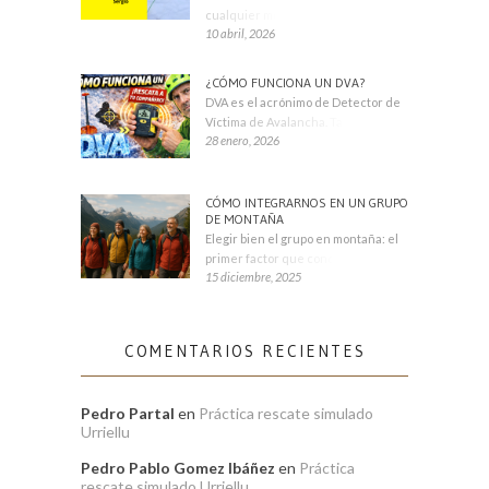
cualquier montañero
10 abril, 2026
¿CÓMO FUNCIONA UN DVA?
DVA es el acrónimo de Detector de
Víctima de Avalancha. También se
28 enero, 2026
CÓMO INTEGRARNOS EN UN GRUPO
DE MONTAÑA
Elegir bien el grupo en montaña: el
primer factor que condiciona tu
15 diciembre, 2025
COMENTARIOS RECIENTES
Pedro Partal
en
Práctica rescate simulado
Urriellu
Pedro Pablo Gomez Ibáñez
en
Práctica
rescate simulado Urriellu