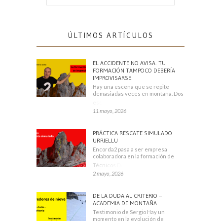
ÚLTIMOS ARTÍCULOS
EL ACCIDENTE NO AVISA. TU
FORMACIÓN TAMPOCO DEBERÍA
IMPROVISARSE.
Hay una escena que se repite
demasiadas veces en montaña. Dos
escaladores
11 mayo, 2026
PRÁCTICA RESCATE SIMULADO
URRIELLU
Encorda2 pasa a ser empresa
colaboradora en la formación de
Técnicos Deportivos
2 mayo, 2026
DE LA DUDA AL CRITERIO –
ACADEMIA DE MONTAÑA
Testimonio de Sergio Hay un
momento en la evolución de