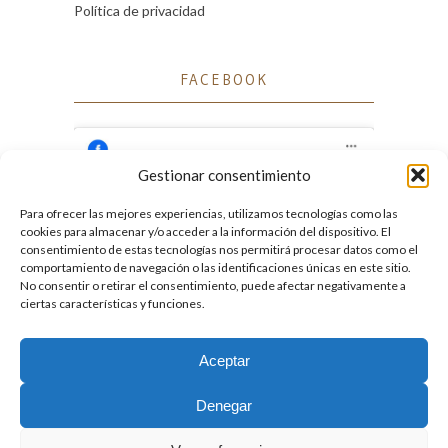
Política de privacidad
FACEBOOK
Gestionar consentimiento
Para ofrecer las mejores experiencias, utilizamos tecnologías como las
Haz clic para aceptar cookies de marketing
cookies para almacenar y/o acceder a la información del dispositivo. El
Facebook
y permitir este contenido
consentimiento de estas tecnologías nos permitirá procesar datos como el
comportamiento de navegación o las identificaciones únicas en este sitio.
No consentir o retirar el consentimiento, puede afectar negativamente a
ciertas características y funciones.
Aceptar
2026. Licencia
Creative Commons 3.0 BY-NC-ND
Denegar
Desarrollado por GIGA4.es