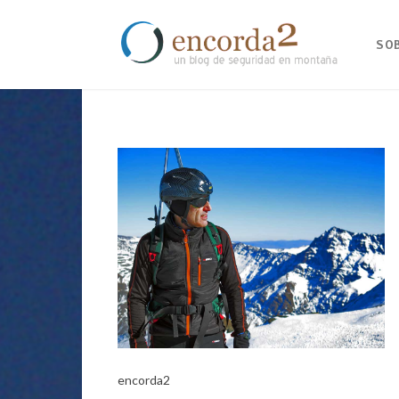
SO
encorda2