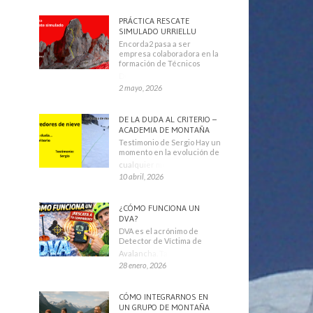
PRÁCTICA RESCATE
SIMULADO URRIELLU
Encorda2 pasa a ser
empresa colaboradora en la
formación de Técnicos
Deportivos
2 mayo, 2026
DE LA DUDA AL CRITERIO –
ACADEMIA DE MONTAÑA
Testimonio de Sergio Hay un
momento en la evolución de
cualquier montañero
10 abril, 2026
¿CÓMO FUNCIONA UN
DVA?
DVA es el acrónimo de
Detector de Víctima de
Avalancha. También se
28 enero, 2026
CÓMO INTEGRARNOS EN
UN GRUPO DE MONTAÑA