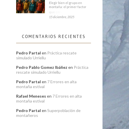
Elegir bien el grupo en
montaña: el primer factor
que condiciona tu
15 diciembre, 2025
COMENTARIOS RECIENTES
Pedro Partal
en
Práctica rescate
simulado Urriellu
Pedro Pablo Gomez Ibáñez
en
Práctica
rescate simulado Urriellu
Pedro Partal
en
7 Errores en alta
montaña estival
Rafael Meneses
en
7 Errores en alta
montaña estival
Pedro Partal
en
Superpoblación de
montañeros