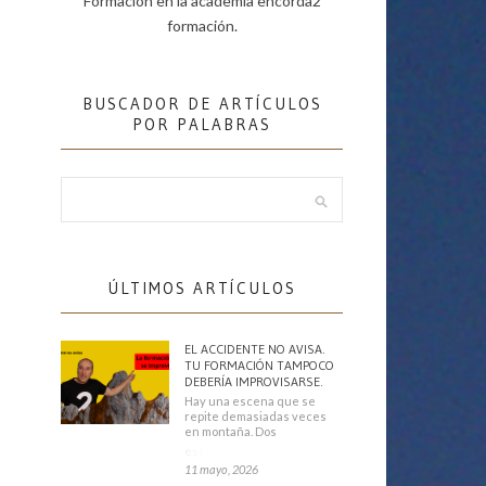
Formación en la academia encorda2
formación.
BUSCADOR DE ARTÍCULOS
POR PALABRAS
ÚLTIMOS ARTÍCULOS
EL ACCIDENTE NO AVISA.
TU FORMACIÓN TAMPOCO
DEBERÍA IMPROVISARSE.
Hay una escena que se
repite demasiadas veces
en montaña. Dos
escaladores
11 mayo, 2026