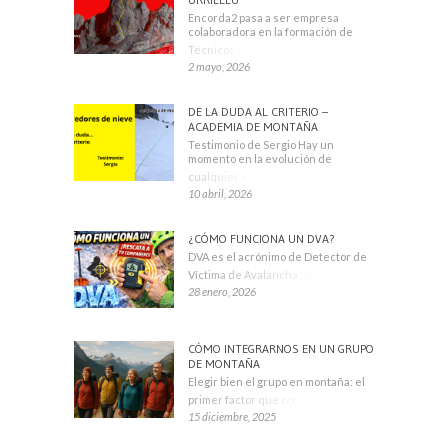
Encorda2 pasa a ser empresa
colaboradora en la formación de
Técnicos Deportivos
2 mayo, 2026
DE LA DUDA AL CRITERIO –
ACADEMIA DE MONTAÑA
Testimonio de Sergio Hay un
momento en la evolución de
cualquier montañero
10 abril, 2026
¿CÓMO FUNCIONA UN DVA?
DVA es el acrónimo de Detector de
Víctima de Avalancha. También se
28 enero, 2026
CÓMO INTEGRARNOS EN UN GRUPO
DE MONTAÑA
Elegir bien el grupo en montaña: el
primer factor que condiciona tu
15 diciembre, 2025