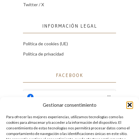
Twitter / X
INFORMACIÓN LEGAL
Política de cookies (UE)
Política de privacidad
FACEBOOK
Gestionar consentimiento
Para ofrecer las mejores experiencias, utilizamos tecnologías como las
Haz clic para aceptar cookies de marketing
cookies para almacenar y/o acceder a la información del dispositivo. El
Facebook
y permitir este contenido
consentimiento de estas tecnologías nos permitirá procesar datos como el
comportamiento de navegación o las identificaciones únicas en este sitio.