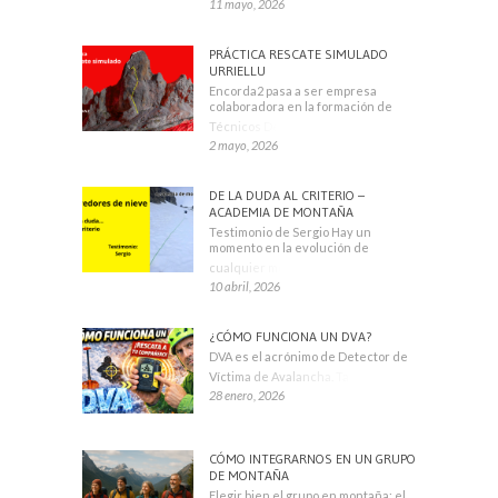
11 mayo, 2026
PRÁCTICA RESCATE SIMULADO
URRIELLU
Encorda2 pasa a ser empresa
colaboradora en la formación de
Técnicos Deportivos
2 mayo, 2026
DE LA DUDA AL CRITERIO –
ACADEMIA DE MONTAÑA
Testimonio de Sergio Hay un
momento en la evolución de
cualquier montañero
10 abril, 2026
¿CÓMO FUNCIONA UN DVA?
DVA es el acrónimo de Detector de
Víctima de Avalancha. También se
28 enero, 2026
CÓMO INTEGRARNOS EN UN GRUPO
DE MONTAÑA
Elegir bien el grupo en montaña: el