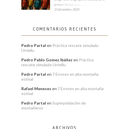
primer factor que condiciona tu
15 diciembre, 2025
COMENTARIOS RECIENTES
Pedro Partal
en
Práctica rescate simulado
Urriellu
Pedro Pablo Gomez Ibáñez
en
Práctica
rescate simulado Urriellu
Pedro Partal
en
7 Errores en alta montaña
estival
Rafael Meneses
en
7 Errores en alta montaña
estival
Pedro Partal
en
Superpoblación de
montañeros
ARCHIVOS