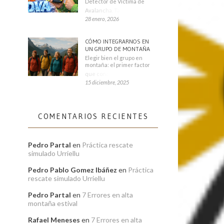
Detector de Víctima de
Avalancha. También se
28 enero, 2026
CÓMO INTEGRARNOS EN
UN GRUPO DE MONTAÑA
Elegir bien el grupo en
montaña: el primer factor
que condiciona tu
15 diciembre, 2025
COMENTARIOS RECIENTES
Pedro Partal
en
Práctica rescate
simulado Urriellu
Pedro Pablo Gomez Ibáñez
en
Práctica
rescate simulado Urriellu
Pedro Partal
en
7 Errores en alta
montaña estival
Rafael Meneses
en
7 Errores en alta