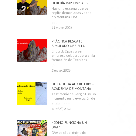
DEBERÍA IMPROVISARSE.
Hay una escena que se
repite demasiadas veces
en montaña. Dos
escaladores
11 mayo, 2026
PRÁCTICA RESCATE
SIMULADO URRIELLU
Encorda2 pasa a ser
empresa colaboradora en la
formación de Técnicos
Deportivos
2 mayo, 2026
DE LA DUDA AL CRITERIO –
ACADEMIA DE MONTAÑA
Testimonio de Sergio Hay un
momento en la evolución de
cualquier montañero
10 abril, 2026
¿CÓMO FUNCIONA UN
DVA?
DVA es el acrónimo de