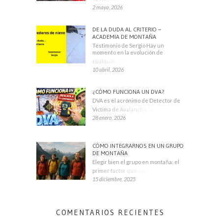
2 mayo, 2026
DE LA DUDA AL CRITERIO –
ACADEMIA DE MONTAÑA
Testimonio de Sergio Hay un
momento en la evolución de
cualquier montañero
10 abril, 2026
¿CÓMO FUNCIONA UN DVA?
DVA es el acrónimo de Detector de
Víctima de Avalancha. También se
28 enero, 2026
CÓMO INTEGRARNOS EN UN GRUPO
DE MONTAÑA
Elegir bien el grupo en montaña: el
primer factor que condiciona tu
15 diciembre, 2025
COMENTARIOS RECIENTES