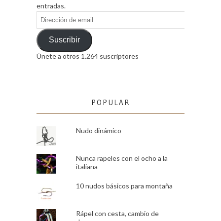
entradas.
Dirección
de
email
Suscribir
Únete a otros 1.264 suscriptores
POPULAR
Nudo dinámico
Nunca rapeles con el ocho a la
italiana
10 nudos básicos para montaña
Rápel con cesta, cambio de