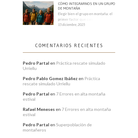
CÓMO INTEGRARNOS EN UN GRUPO
DE MONTAÑA
Elegir bien el grupo en montaña: el
primer factor que condiciona tu
15 diciembre, 2025
COMENTARIOS RECIENTES
Pedro Partal
en
Práctica rescate simulado
Urriellu
Pedro Pablo Gomez Ibáñez
en
Práctica
rescate simulado Urriellu
Pedro Partal
en
7 Errores en alta montaña
estival
Rafael Meneses
en
7 Errores en alta montaña
estival
Pedro Partal
en
Superpoblación de
montañeros