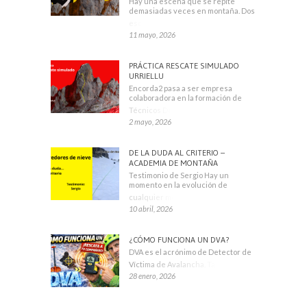
Hay una escena que se repite
demasiadas veces en montaña. Dos
escaladores
11 mayo, 2026
PRÁCTICA RESCATE SIMULADO
URRIELLU
Encorda2 pasa a ser empresa
colaboradora en la formación de
Técnicos Deportivos
2 mayo, 2026
DE LA DUDA AL CRITERIO –
ACADEMIA DE MONTAÑA
Testimonio de Sergio Hay un
momento en la evolución de
cualquier montañero
10 abril, 2026
¿CÓMO FUNCIONA UN DVA?
DVA es el acrónimo de Detector de
Víctima de Avalancha. También se
28 enero, 2026