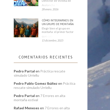
Detector de Víctima de
Avalancha. También se
28 enero, 2026
CÓMO INTEGRARNOS EN
UN GRUPO DE MONTAÑA
Elegir bien el grupo en
montaña: el primer factor
que condiciona tu
15 diciembre, 2025
COMENTARIOS RECIENTES
Pedro Partal
en
Práctica rescate
simulado Urriellu
Pedro Pablo Gomez Ibáñez
en
Práctica
rescate simulado Urriellu
Pedro Partal
en
7 Errores en alta
montaña estival
Rafael Meneses
en
7 Errores en alta