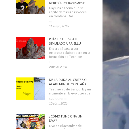
DEBERÍA IMPROVISARSE.
Hay una escena que se
repite demasiadas veces
en montaña. Dos
escaladores
11 mayo, 2026
PRÁCTICA RESCATE
SIMULADO URRIELLU
Encorda2 pasa a ser
empresa colaboradora en la
formación de Técnicos
Deportivos
2 mayo, 2026
DE LA DUDA AL CRITERIO –
ACADEMIA DE MONTAÑA
Testimonio de Sergio Hay un
momento en la evolución de
cualquier montañero
10 abril, 2026
¿CÓMO FUNCIONA UN
DVA?
DVA es el acrónimo de